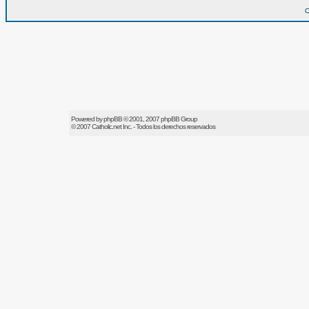
O
Powered by
phpBB
© 2001, 2007 phpBB Group
© 2007
Catholic.net
Inc. - Todos los derechos reservados