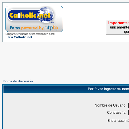
Importante:
únicamente
qu
El lugar de encuentro de los católicos en la red
Ir a Catholic.net
Foros de discusión
Por favor ingrese su nom
Nombre de Usuario:
Contraseña:
Entrar automá