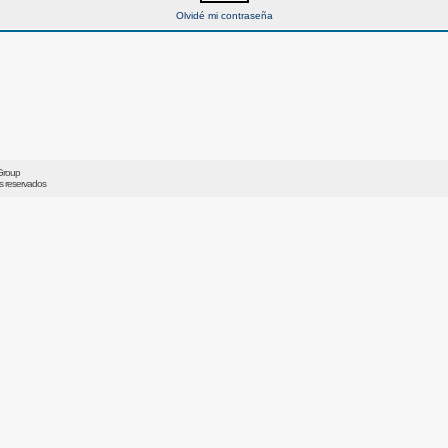
Olvidé mi contraseña
Group
os reservados