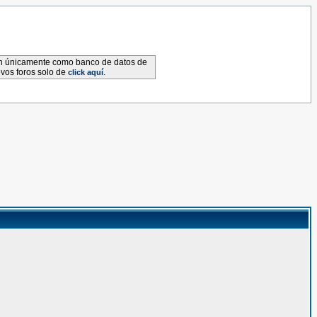
van únicamente como banco de datos de
evos foros solo de
.
click aquí