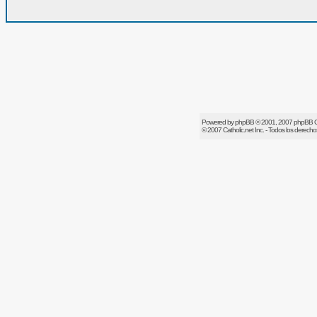
Powered by
phpBB
© 2001, 2007 phpBB 
© 2007
Catholic.net
Inc. - Todos los derech