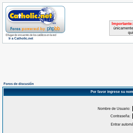
Importante:
únicamente
qu
El lugar de encuentro de los católicos en la red
Ir a Catholic.net
Foros de discusión
Por favor ingrese su nom
Nombre de Usuario:
Contraseña:
Entrar automá