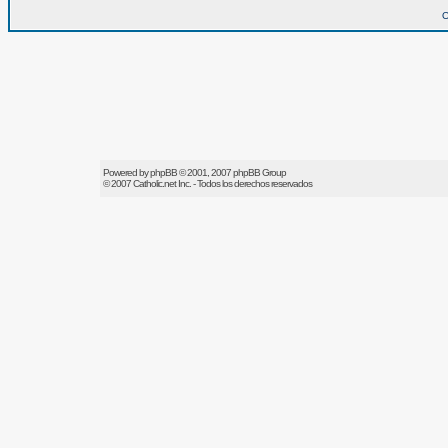
O
Powered by
phpBB
© 2001, 2007 phpBB Group
© 2007
Catholic.net
Inc. - Todos los derechos reservados