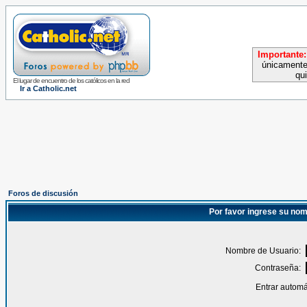
Importante:
únicamente
qu
El lugar de encuentro de los católicos en la red
Ir a Catholic.net
Foros de discusión
Por favor ingrese su nom
Nombre de Usuario:
Contraseña:
Entrar automá