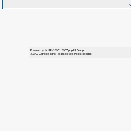
O
Powered by
phpBB
© 2001, 2007 phpBB Group
© 2007
Catholic.net
Inc. - Todos los derechos reservados