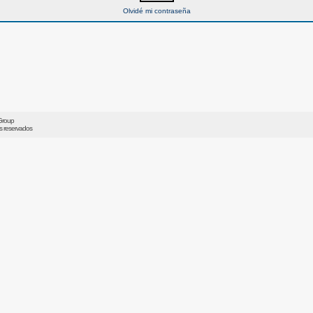
Olvidé mi contraseña
Group
os reservados