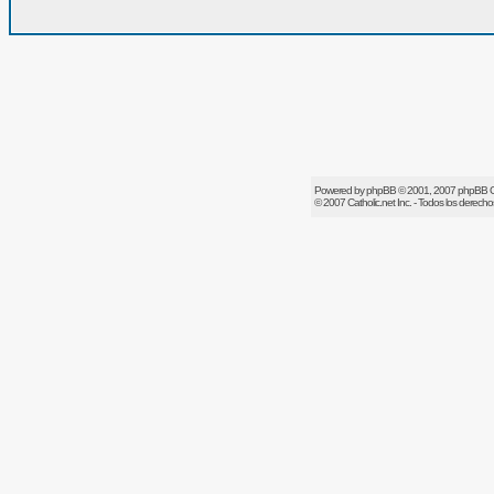
Powered by
phpBB
© 2001, 2007 phpBB 
© 2007
Catholic.net
Inc. - Todos los derech