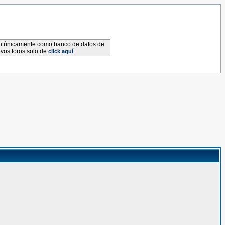
van únicamente como banco de datos de
evos foros solo de
.
click aquí