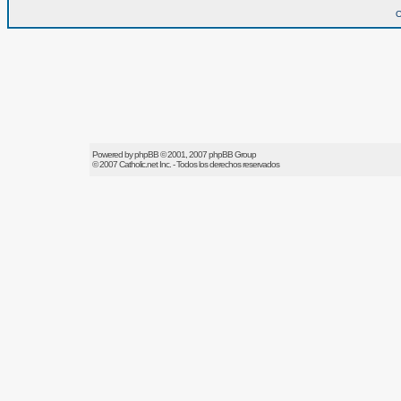
O
Powered by
phpBB
© 2001, 2007 phpBB Group
© 2007
Catholic.net
Inc. - Todos los derechos reservados