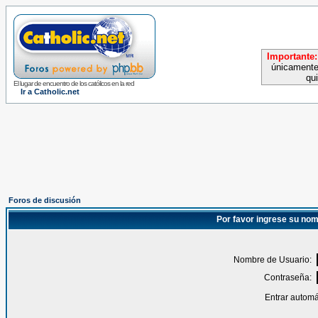
Importante:
únicamente
qu
El lugar de encuentro de los católicos en la red
Ir a Catholic.net
Foros de discusión
Por favor ingrese su nom
Nombre de Usuario:
Contraseña:
Entrar automá