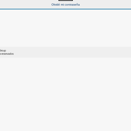
Olvidé mi contraseña
Group
os reservados