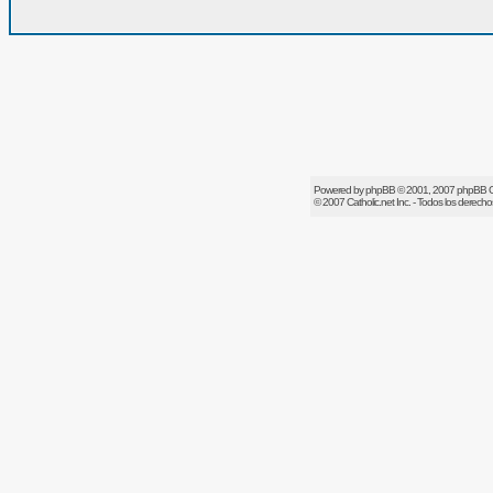
Powered by
phpBB
© 2001, 2007 phpBB 
© 2007
Catholic.net
Inc. - Todos los derech