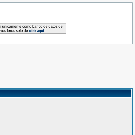
van únicamente como banco de datos de
evos foros solo de
.
click aquí