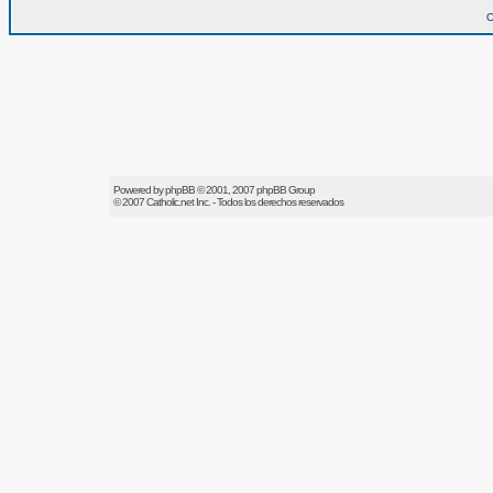
O
Powered by
phpBB
© 2001, 2007 phpBB Group
© 2007
Catholic.net
Inc. - Todos los derechos reservados