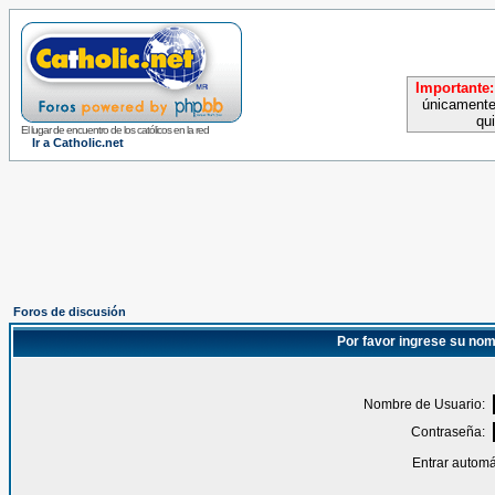
Importante:
únicamente
qu
El lugar de encuentro de los católicos en la red
Ir a Catholic.net
Foros de discusión
Por favor ingrese su nom
Nombre de Usuario:
Contraseña:
Entrar automá