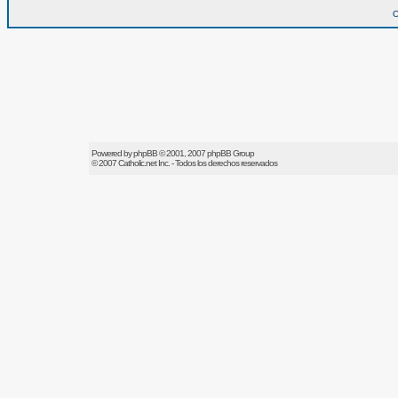
O
Powered by
phpBB
© 2001, 2007 phpBB Group
© 2007
Catholic.net
Inc. - Todos los derechos reservados