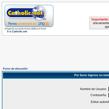
Importante:
únicamente
qu
El lugar de encuentro de los católicos en la red
Ir a Catholic.net
Foros de discusión
Por favor ingrese su nom
Nombre de Usuario:
Contraseña:
Entrar automá