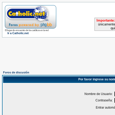
Importante:
únicamente
qu
El lugar de encuentro de los católicos en la red
Ir a Catholic.net
Foros de discusión
Por favor ingrese su nom
Nombre de Usuario:
Contraseña:
Entrar automá