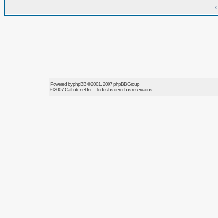
O
Powered by
phpBB
© 2001, 2007 phpBB Group
© 2007
Catholic.net
Inc. - Todos los derechos reservados