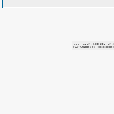
Powered by
phpBB
© 2001, 2007 phpBB 
© 2007
Catholic.net
Inc. - Todos los derech