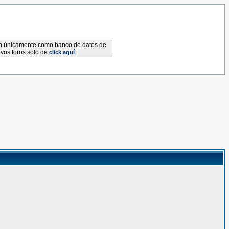
van únicamente como banco de datos de
evos foros solo de
.
click aquí