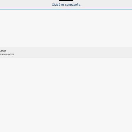
Olvidé mi contraseña
Group
os reservados