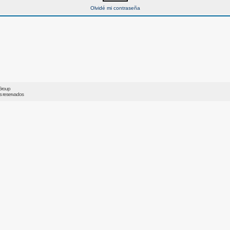
Olvidé mi contraseña
Group
os reservados