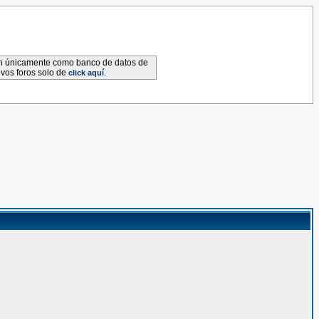
van únicamente como banco de datos de
evos foros solo de
.
click aquí