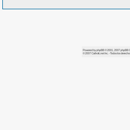
Powered by
phpBB
© 2001, 2007 phpBB 
© 2007
Catholic.net
Inc. - Todos los derech