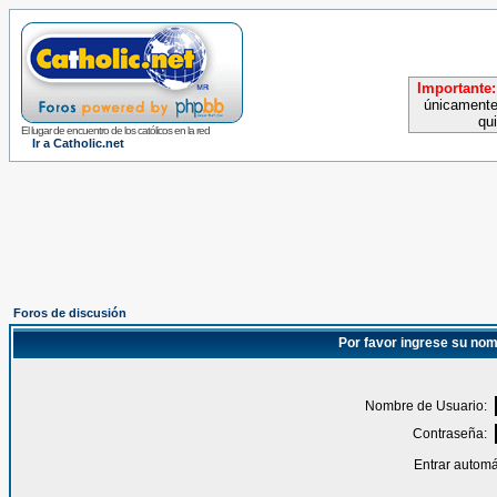
Importante:
únicamente
qu
El lugar de encuentro de los católicos en la red
Ir a Catholic.net
Foros de discusión
Por favor ingrese su nom
Nombre de Usuario:
Contraseña:
Entrar automá