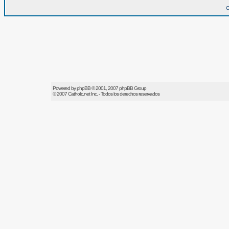
O
Powered by
phpBB
© 2001, 2007 phpBB Group
© 2007
Catholic.net
Inc. - Todos los derechos reservados