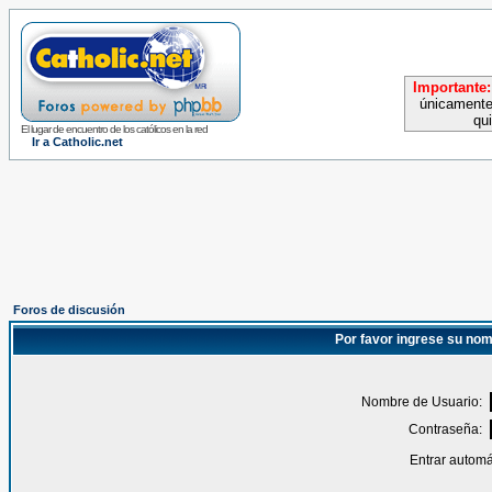
Importante:
únicamente
qu
El lugar de encuentro de los católicos en la red
Ir a Catholic.net
Foros de discusión
Por favor ingrese su nom
Nombre de Usuario:
Contraseña:
Entrar automá