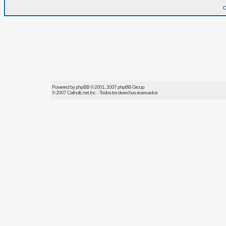
O
Powered by
phpBB
© 2001, 2007 phpBB Group
© 2007
Catholic.net
Inc. - Todos los derechos reservados