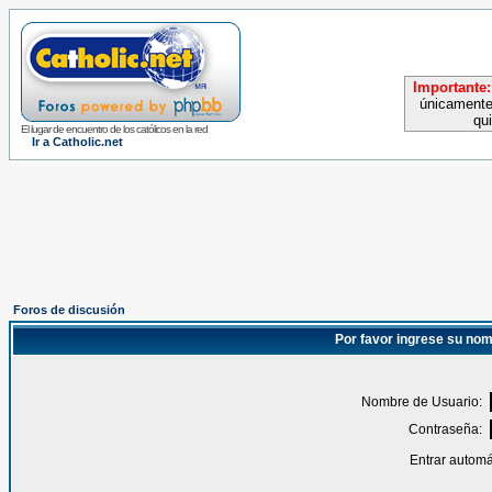
Importante:
únicamente
qu
El lugar de encuentro de los católicos en la red
Ir a Catholic.net
Foros de discusión
Por favor ingrese su nom
Nombre de Usuario:
Contraseña:
Entrar automá