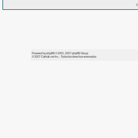
O
Powered by
phpBB
© 2001, 2007 phpBB Group
© 2007
Catholic.net
Inc. - Todos los derechos reservados