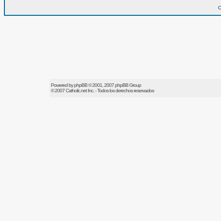
O
Powered by
phpBB
© 2001, 2007 phpBB Group
© 2007
Catholic.net
Inc. - Todos los derechos reservados