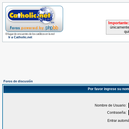
Importante:
únicamente
qu
El lugar de encuentro de los católicos en la red
Ir a Catholic.net
Foros de discusión
Por favor ingrese su nom
Nombre de Usuario:
Contraseña:
Entrar automá