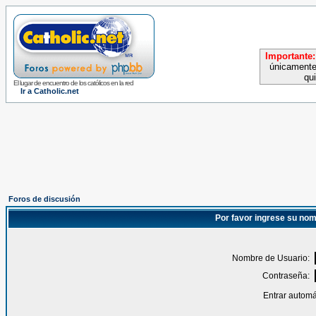
Importante:
únicamente
qu
El lugar de encuentro de los católicos en la red
Ir a Catholic.net
Foros de discusión
Por favor ingrese su nom
Nombre de Usuario:
Contraseña:
Entrar automá