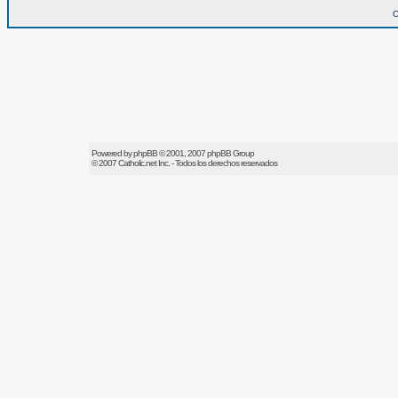
O
Powered by
phpBB
© 2001, 2007 phpBB Group
© 2007
Catholic.net
Inc. - Todos los derechos reservados