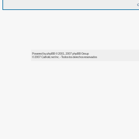
O
Powered by
phpBB
© 2001, 2007 phpBB Group
© 2007
Catholic.net
Inc. - Todos los derechos reservados