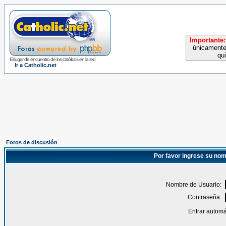
Importante:
únicamente
qu
El lugar de encuentro de los católicos en la red
Ir a Catholic.net
Foros de discusión
Por favor ingrese su nom
Nombre de Usuario:
Contraseña:
Entrar automá