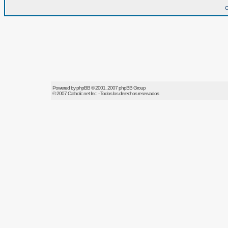
O
Powered by
phpBB
© 2001, 2007 phpBB Group
© 2007
Catholic.net
Inc. - Todos los derechos reservados