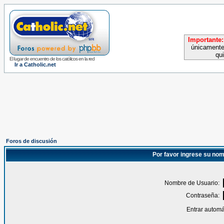
Importante:
únicamente
qu
El lugar de encuentro de los católicos en la red
Ir a Catholic.net
Foros de discusión
Por favor ingrese su nom
Nombre de Usuario:
Contraseña:
Entrar automá