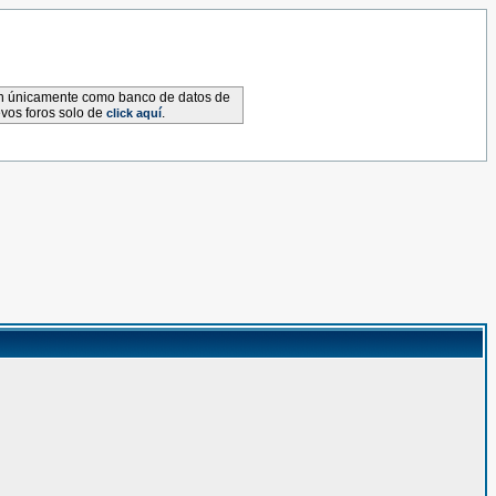
van únicamente como banco de datos de
evos foros solo de
.
click aquí