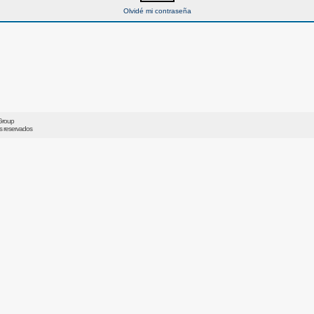
Olvidé mi contraseña
Group
os reservados