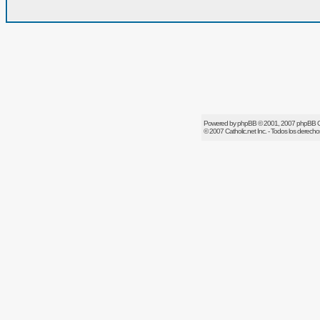
Powered by
phpBB
© 2001, 2007 phpBB 
© 2007
Catholic.net
Inc. - Todos los derech