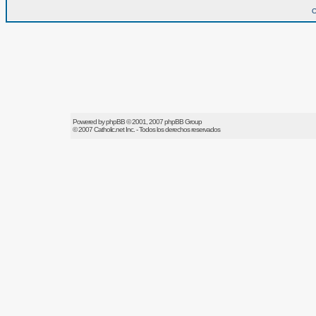
O
Powered by
phpBB
© 2001, 2007 phpBB Group
© 2007
Catholic.net
Inc. - Todos los derechos reservados