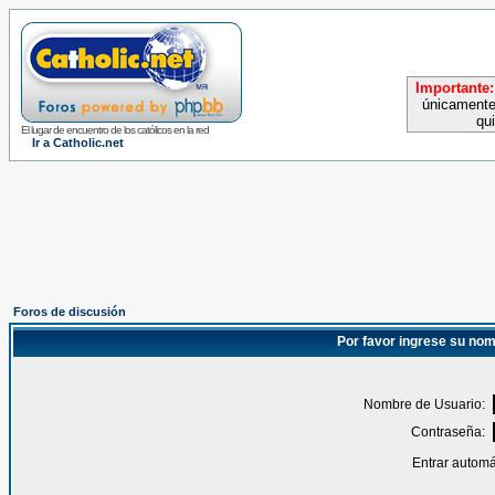
Importante:
únicamente
qu
El lugar de encuentro de los católicos en la red
Ir a Catholic.net
Foros de discusión
Por favor ingrese su nom
Nombre de Usuario:
Contraseña:
Entrar automá