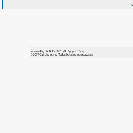
O
Powered by
phpBB
© 2001, 2007 phpBB Group
© 2007
Catholic.net
Inc. - Todos los derechos reservados