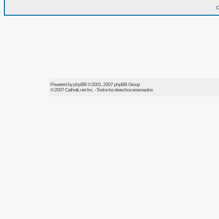
O
Powered by
phpBB
© 2001, 2007 phpBB Group
© 2007
Catholic.net
Inc. - Todos los derechos reservados