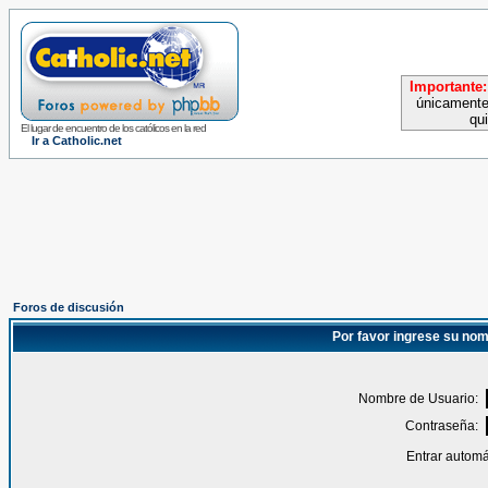
Importante:
únicamente
qu
El lugar de encuentro de los católicos en la red
Ir a Catholic.net
Foros de discusión
Por favor ingrese su nom
Nombre de Usuario:
Contraseña:
Entrar automá