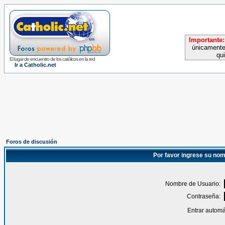
Importante:
únicamente
qu
El lugar de encuentro de los católicos en la red
Ir a Catholic.net
Foros de discusión
Por favor ingrese su nom
Nombre de Usuario:
Contraseña:
Entrar automá