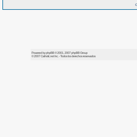
O
Powered by
phpBB
© 2001, 2007 phpBB Group
© 2007
Catholic.net
Inc. - Todos los derechos reservados