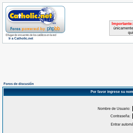
Importante:
únicamente
qu
El lugar de encuentro de los católicos en la red
Ir a Catholic.net
Foros de discusión
Por favor ingrese su nom
Nombre de Usuario:
Contraseña:
Entrar automá