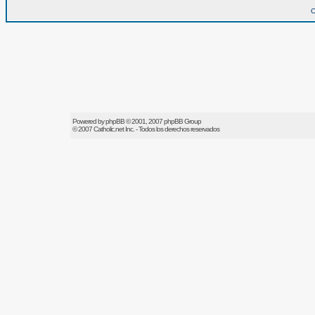
O
Powered by
phpBB
© 2001, 2007 phpBB Group
© 2007
Catholic.net
Inc. - Todos los derechos reservados