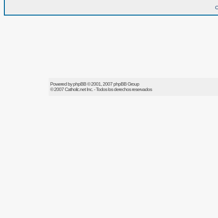
O
Powered by
phpBB
© 2001, 2007 phpBB Group
© 2007
Catholic.net
Inc. - Todos los derechos reservados