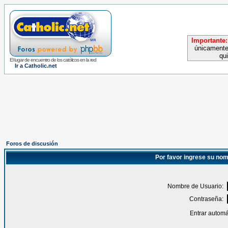
Importante:
únicamente
qu
El lugar de encuentro de los católicos en la red
Ir a Catholic.net
Foros de discusión
Por favor ingrese su nom
Nombre de Usuario:
Contraseña:
Entrar automá