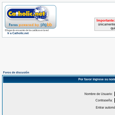
Importante:
únicamente
qu
El lugar de encuentro de los católicos en la red
Ir a Catholic.net
Foros de discusión
Por favor ingrese su nom
Nombre de Usuario:
Contraseña:
Entrar automá