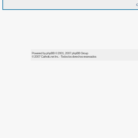
O
Powered by
phpBB
© 2001, 2007 phpBB Group
© 2007
Catholic.net
Inc. - Todos los derechos reservados