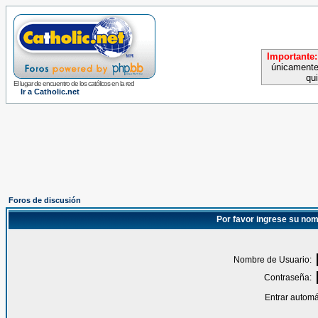
Importante:
únicamente
qu
El lugar de encuentro de los católicos en la red
Ir a Catholic.net
Foros de discusión
Por favor ingrese su nom
Nombre de Usuario:
Contraseña:
Entrar automá