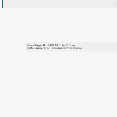
O
Powered by
phpBB
© 2001, 2007 phpBB Group
© 2007
Catholic.net
Inc. - Todos los derechos reservados