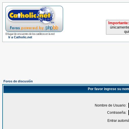
Importante:
únicamente
qu
El lugar de encuentro de los católicos en la red
Ir a Catholic.net
Foros de discusión
Por favor ingrese su nom
Nombre de Usuario:
Contraseña:
Entrar automá