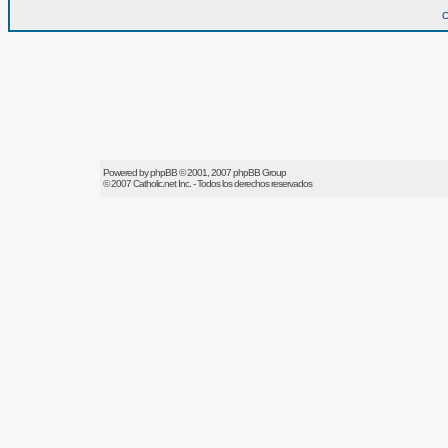
O
Powered by
phpBB
© 2001, 2007 phpBB Group
© 2007
Catholic.net
Inc. - Todos los derechos reservados