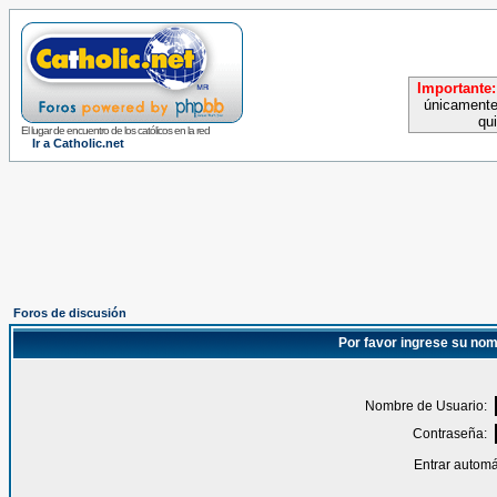
Importante:
únicamente
qu
El lugar de encuentro de los católicos en la red
Ir a Catholic.net
Foros de discusión
Por favor ingrese su nom
Nombre de Usuario:
Contraseña:
Entrar automá