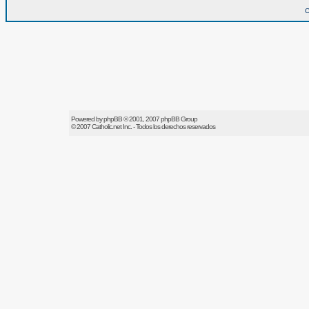
O
Powered by
phpBB
© 2001, 2007 phpBB Group
© 2007
Catholic.net
Inc. - Todos los derechos reservados