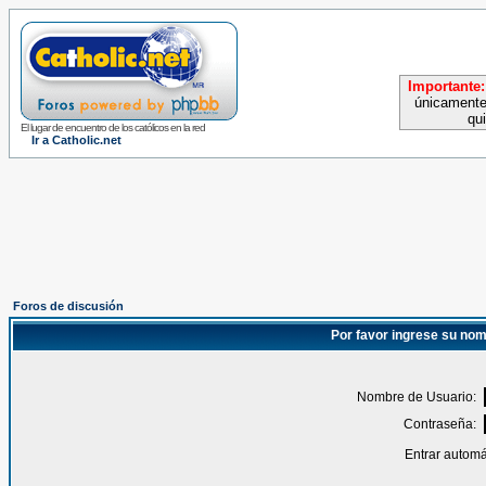
Importante:
únicamente
qu
El lugar de encuentro de los católicos en la red
Ir a Catholic.net
Foros de discusión
Por favor ingrese su nom
Nombre de Usuario:
Contraseña:
Entrar automá