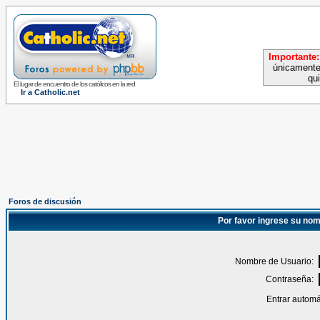
Importante:
únicamente
qu
El lugar de encuentro de los católicos en la red
Ir a Catholic.net
Foros de discusión
Por favor ingrese su nom
Nombre de Usuario:
Contraseña:
Entrar automá