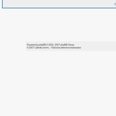
O
Powered by
phpBB
© 2001, 2007 phpBB Group
© 2007
Catholic.net
Inc. - Todos los derechos reservados