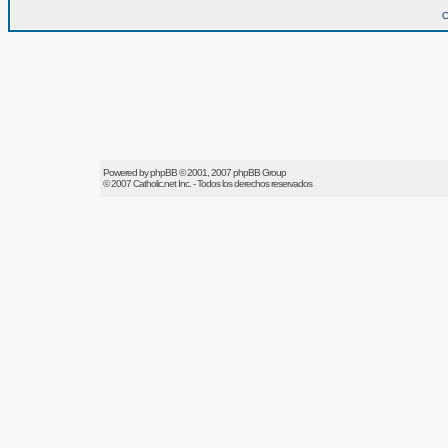
O
Powered by
phpBB
© 2001, 2007 phpBB Group
© 2007
Catholic.net
Inc. - Todos los derechos reservados