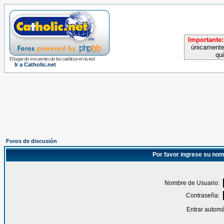
Importante:
únicamente
qu
El lugar de encuentro de los católicos en la red
Ir a Catholic.net
Foros de discusión
Por favor ingrese su nom
Nombre de Usuario:
Contraseña:
Entrar automá