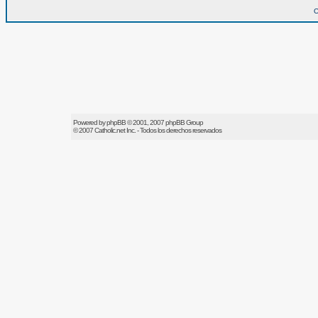
O
Powered by
phpBB
© 2001, 2007 phpBB Group
© 2007
Catholic.net
Inc. - Todos los derechos reservados