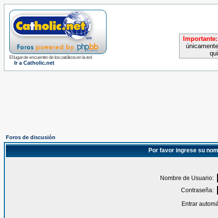
Importante:
únicamente
qu
El lugar de encuentro de los católicos en la red
Ir a Catholic.net
Foros de discusión
Por favor ingrese su nom
Nombre de Usuario:
Contraseña:
Entrar automá