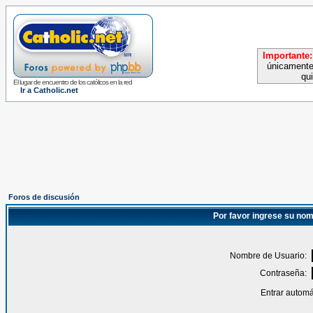
Importante:
únicamente
qu
El lugar de encuentro de los católicos en la red
Ir a Catholic.net
Foros de discusión
Por favor ingrese su nom
Nombre de Usuario:
Contraseña:
Entrar automá