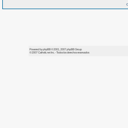
O
Powered by
phpBB
© 2001, 2007 phpBB Group
© 2007
Catholic.net
Inc. - Todos los derechos reservados