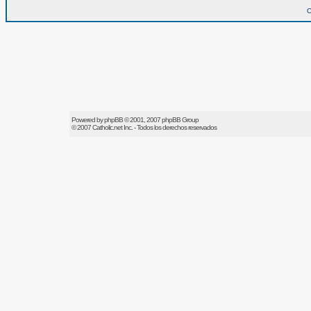
O
Powered by
phpBB
© 2001, 2007 phpBB Group
© 2007
Catholic.net
Inc. - Todos los derechos reservados