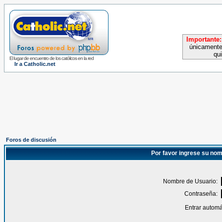
Importante:
únicamente
qu
El lugar de encuentro de los católicos en la red
Ir a Catholic.net
Foros de discusión
Por favor ingrese su nom
Nombre de Usuario:
Contraseña:
Entrar automá