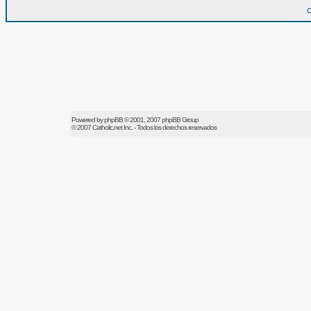
O
Powered by
phpBB
© 2001, 2007 phpBB Group
© 2007
Catholic.net
Inc. - Todos los derechos reservados