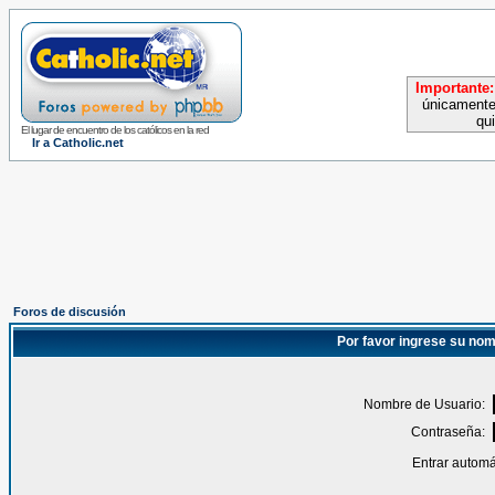
Importante:
únicamente
qu
El lugar de encuentro de los católicos en la red
Ir a Catholic.net
Foros de discusión
Por favor ingrese su nom
Nombre de Usuario:
Contraseña:
Entrar automá