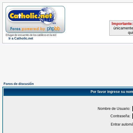
Importante:
únicamente
qu
El lugar de encuentro de los católicos en la red
Ir a Catholic.net
Foros de discusión
Por favor ingrese su nom
Nombre de Usuario:
Contraseña:
Entrar automá