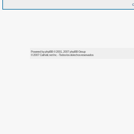
O
Powered by
phpBB
© 2001, 2007 phpBB Group
© 2007
Catholic.net
Inc. - Todos los derechos reservados