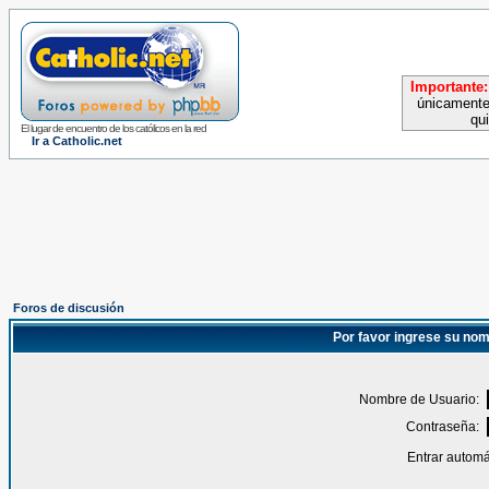
Importante:
únicamente
qu
El lugar de encuentro de los católicos en la red
Ir a Catholic.net
Foros de discusión
Por favor ingrese su nom
Nombre de Usuario:
Contraseña:
Entrar automá