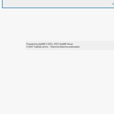
O
Powered by
phpBB
© 2001, 2007 phpBB Group
© 2007
Catholic.net
Inc. - Todos los derechos reservados