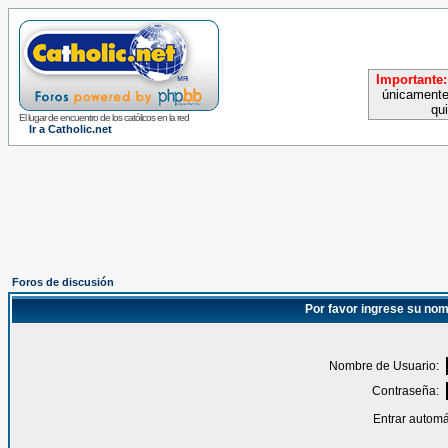
Importante:
únicamente
qu
El lugar de encuentro de los católicos en la red
Ir a Catholic.net
Foros de discusión
Por favor ingrese su nom
Nombre de Usuario:
Contraseña:
Entrar automá