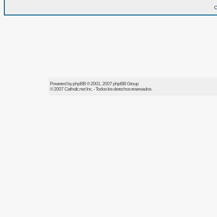
O
Powered by
phpBB
© 2001, 2007 phpBB Group
© 2007
Catholic.net
Inc. - Todos los derechos reservados