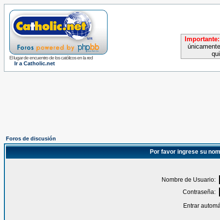
Importante:
únicamente
qu
El lugar de encuentro de los católicos en la red
Ir a Catholic.net
Foros de discusión
Por favor ingrese su nom
Nombre de Usuario:
Contraseña:
Entrar automá