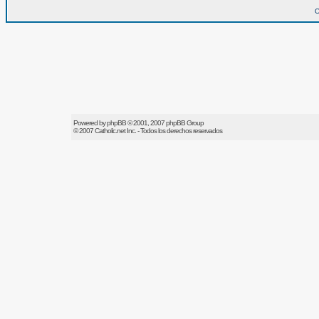
O
Powered by
phpBB
© 2001, 2007 phpBB Group
© 2007
Catholic.net
Inc. - Todos los derechos reservados