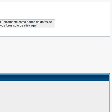
van únicamente como banco de datos de
evos foros solo de
.
click aquí