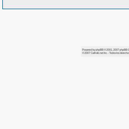
Powered by
phpBB
© 2001, 2007 phpBB 
© 2007
Catholic.net
Inc. - Todos los derech