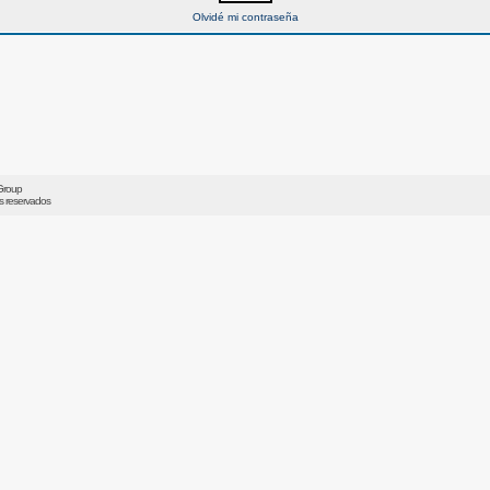
Olvidé mi contraseña
Group
os reservados