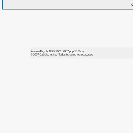
O
Powered by
phpBB
© 2001, 2007 phpBB Group
© 2007
Catholic.net
Inc. - Todos los derechos reservados