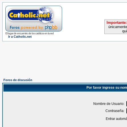
Importante:
únicamente
qu
El lugar de encuentro de los católicos en la red
Ir a Catholic.net
Foros de discusión
Por favor ingrese su nom
Nombre de Usuario:
Contraseña:
Entrar automá