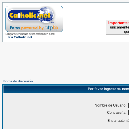
Importante:
únicamente
qu
El lugar de encuentro de los católicos en la red
Ir a Catholic.net
Foros de discusión
Por favor ingrese su nom
Nombre de Usuario:
Contraseña:
Entrar automá