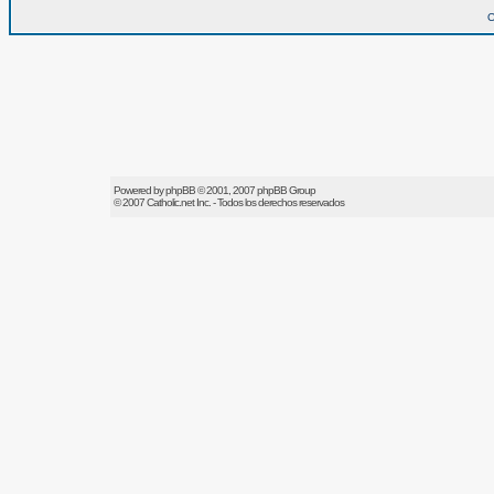
O
Powered by
phpBB
© 2001, 2007 phpBB Group
© 2007
Catholic.net
Inc. - Todos los derechos reservados