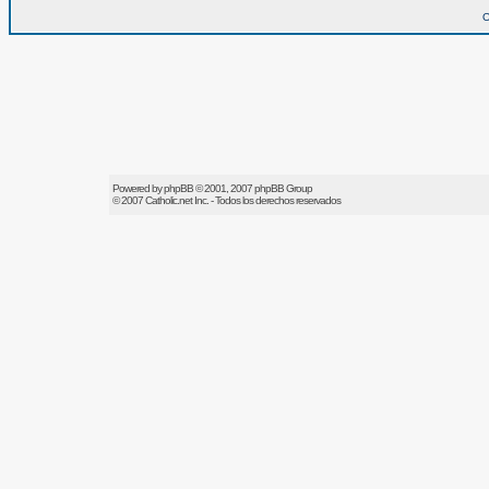
O
Powered by
phpBB
© 2001, 2007 phpBB Group
© 2007
Catholic.net
Inc. - Todos los derechos reservados