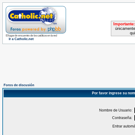
Importante:
únicamente
qu
El lugar de encuentro de los católicos en la red
Ir a Catholic.net
Foros de discusión
Por favor ingrese su nom
Nombre de Usuario:
Contraseña:
Entrar automá