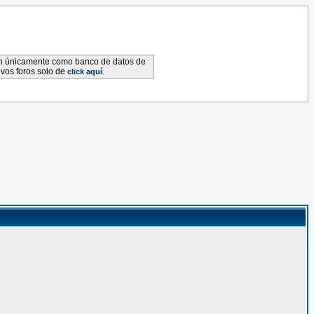
van únicamente como banco de datos de
evos foros solo de
.
click aquí