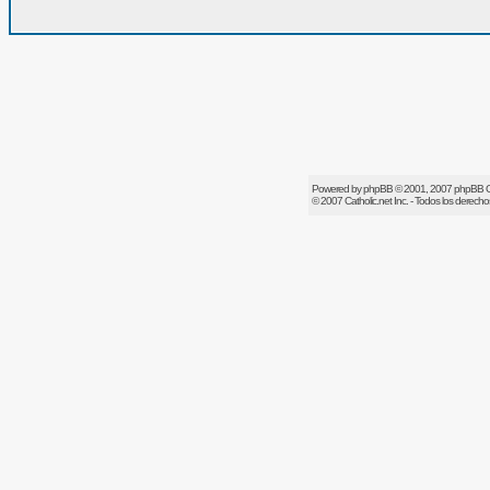
Powered by
phpBB
© 2001, 2007 phpBB 
© 2007
Catholic.net
Inc. - Todos los derech