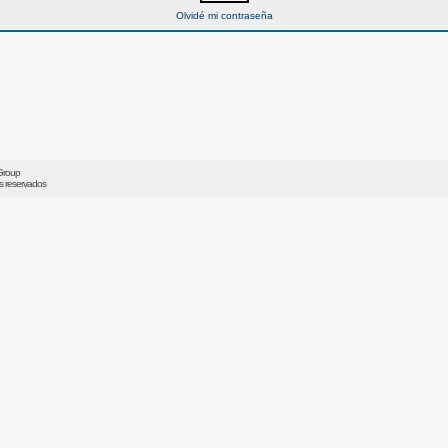
Olvidé mi contraseña
Group
os reservados