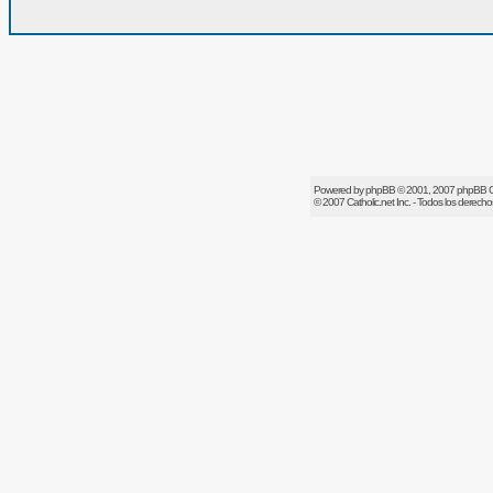
Powered by
phpBB
© 2001, 2007 phpBB 
© 2007
Catholic.net
Inc. - Todos los derech