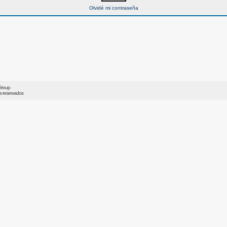
Olvidé mi contraseña
Group
os reservados