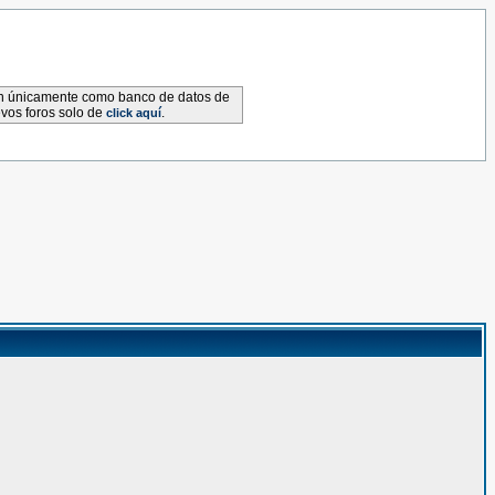
van únicamente como banco de datos de
evos foros solo de
.
click aquí