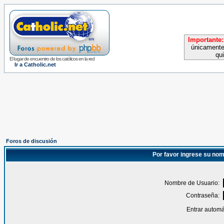
Importante:
únicamente
qu
El lugar de encuentro de los católicos en la red
Ir a Catholic.net
Foros de discusión
Por favor ingrese su nom
Nombre de Usuario:
Contraseña:
Entrar automá