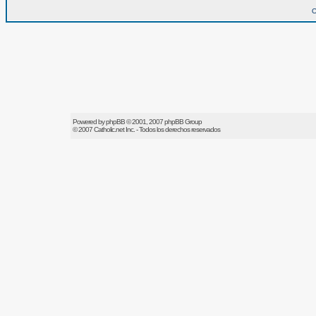
O
Powered by
phpBB
© 2001, 2007 phpBB Group
© 2007
Catholic.net
Inc. - Todos los derechos reservados