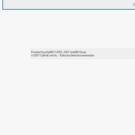
O
Powered by
phpBB
© 2001, 2007 phpBB Group
© 2007
Catholic.net
Inc. - Todos los derechos reservados