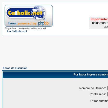
Importante:
únicamente
qu
El lugar de encuentro de los católicos en la red
Ir a Catholic.net
Foros de discusión
Por favor ingrese su nom
Nombre de Usuario:
Contraseña:
Entrar automá