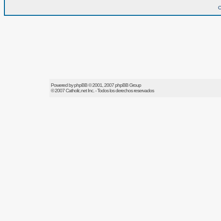
O
Powered by
phpBB
© 2001, 2007 phpBB Group
© 2007
Catholic.net
Inc. - Todos los derechos reservados