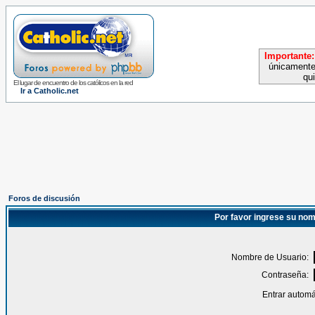
Importante:
únicamente
qu
El lugar de encuentro de los católicos en la red
Ir a Catholic.net
Foros de discusión
Por favor ingrese su nom
Nombre de Usuario:
Contraseña:
Entrar automá